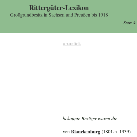
Rittergüter-Lexikon
Großgrundbesitz in Sachsen und Preußen bis 1918
Start &
« zurück
bekannte Besitzer waren die
Blanckenburg
von
(1801-n. 1939)