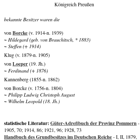
Königreich Preußen
bekannte Besitzer waren die
Borcke
von
(v. 1914-n. 1939)
~ Hildegard (geb. von Brauchitsch, * 1883)
~ Steffen (+ 1914)
Klug (v. 1879-n. 1905)
Loeper
von
(19. Jh.)
~ Ferdinand (+ 1876)
Kannenberg (1855-n. 1862)
von Borcke (v. 1756-n. 1804)
~ Philipp Ludwig Christoph August
~ Wilhelm Leopold (18. Jh.)
statistische Literatur:
Güter-Adreßbuch der Provinz Pommern
-
1905, 70; 1914, 86; 1921, 96; 1928, 73
Handbuch des Grundbesitzes im Deutschen Reiche
- I, II, 1879,