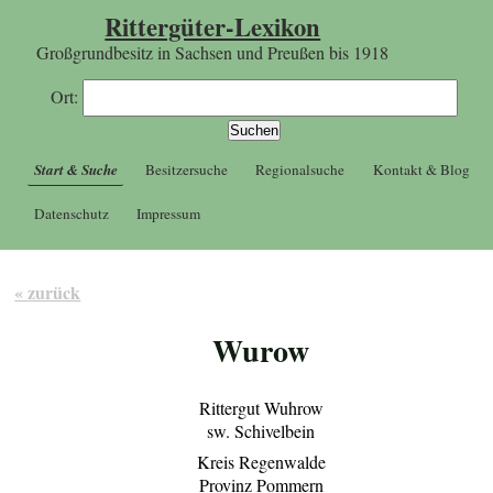
Rittergüter-Lexikon
Großgrundbesitz in Sachsen und Preußen bis 1918
Ort:
Start & Suche
Besitzersuche
Regionalsuche
Kontakt & Blog
Datenschutz
Impressum
« zurück
Wurow
Rittergut Wuhrow
sw. Schivelbein
Kreis Regenwalde
Provinz Pommern