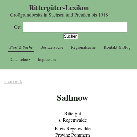
Rittergüter-Lexikon
Großgrundbesitz in Sachsen und Preußen bis 1918
Ort:
Start & Suche
Besitzersuche
Regionalsuche
Kontakt & Blog
Datenschutz
Impressum
« zurück
Sallmow
Rittergut
s. Regenwalde
Kreis Regenwalde
Provinz Pommern