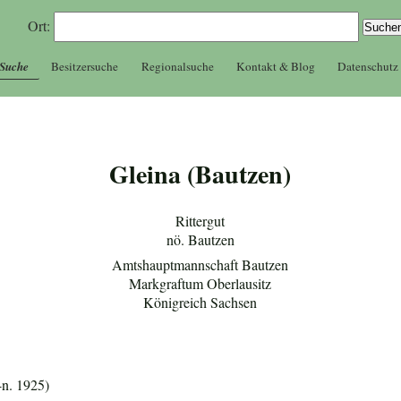
Ort:
 Suche
Besitzersuche
Regionalsuche
Kontakt & Blog
Datenschutz
Gleina (Bautzen)
Rittergut
nö. Bautzen
Amtshauptmannschaft Bautzen
Markgraftum Oberlausitz
Königreich Sachsen
-n. 1925)