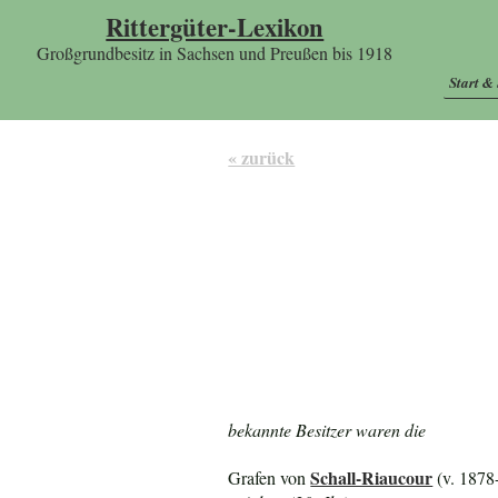
Rittergüter-Lexikon
Großgrundbesitz in Sachsen und Preußen bis 1918
Start &
« zurück
bekannte Besitzer waren die
Schall-Riaucour
Grafen von
(v. 1878