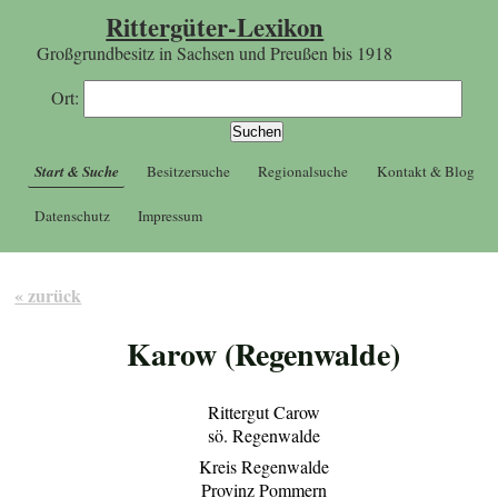
Rittergüter-Lexikon
Großgrundbesitz in Sachsen und Preußen bis 1918
Ort:
Start & Suche
Besitzersuche
Regionalsuche
Kontakt & Blog
Datenschutz
Impressum
« zurück
Karow (Regenwalde)
Rittergut Carow
sö. Regenwalde
Kreis Regenwalde
Provinz Pommern