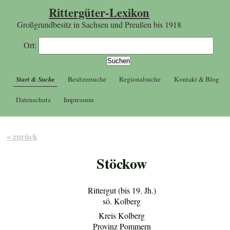
Rittergüter-Lexikon
Großgrundbesitz in Sachsen und Preußen bis 1918
Ort:
Start & Suche
Besitzersuche
Regionalsuche
Kontakt & Blog
Datenschutz
Impressum
« zurück
Stöckow
Rittergut (bis 19. Jh.)
sö. Kolberg
Kreis Kolberg
Provinz Pommern