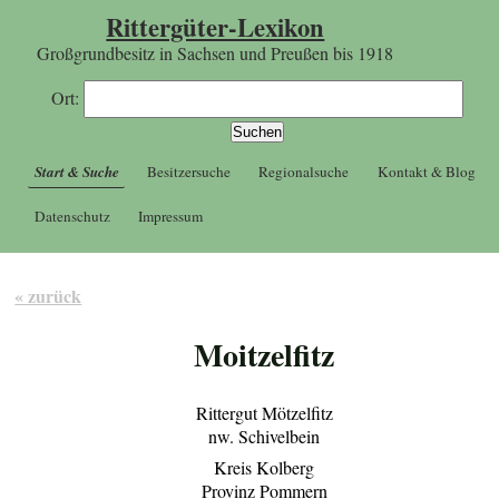
Rittergüter-Lexikon
Großgrundbesitz in Sachsen und Preußen bis 1918
Ort:
Start & Suche
Besitzersuche
Regionalsuche
Kontakt & Blog
Datenschutz
Impressum
« zurück
Moitzelfitz
Rittergut Mötzelfitz
nw. Schivelbein
Kreis Kolberg
Provinz Pommern