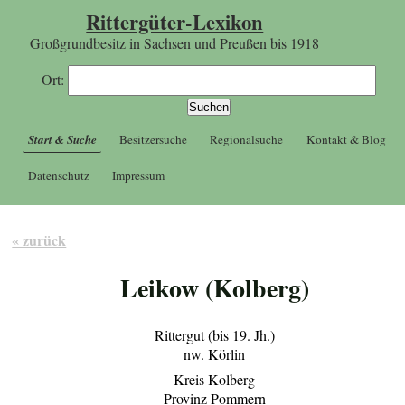
Rittergüter-Lexikon
Großgrundbesitz in Sachsen und Preußen bis 1918
Ort:
Start & Suche
Besitzersuche
Regionalsuche
Kontakt & Blog
Datenschutz
Impressum
« zurück
Leikow (Kolberg)
Rittergut (bis 19. Jh.)
nw. Körlin
Kreis Kolberg
Provinz Pommern