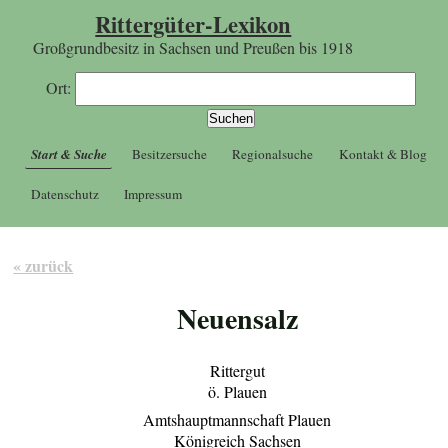
Rittergüter-Lexikon
Großgrundbesitz in Sachsen und Preußen bis 1918
Ort:
Start & Suche
Besitzersuche
Regionalsuche
Kontakt & Blog
Datenschutz
Impressum
« zurück
Neuensalz
Rittergut
ö. Plauen
Amtshauptmannschaft Plauen
Königreich Sachsen