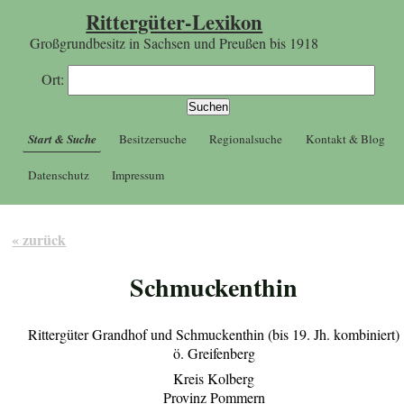
Rittergüter-Lexikon
Großgrundbesitz in Sachsen und Preußen bis 1918
Ort:
Start & Suche
Besitzersuche
Regionalsuche
Kontakt & Blog
Datenschutz
Impressum
« zurück
Schmuckenthin
Rittergüter Grandhof und Schmuckenthin (bis 19. Jh. kombiniert)
ö. Greifenberg
Kreis Kolberg
Provinz Pommern