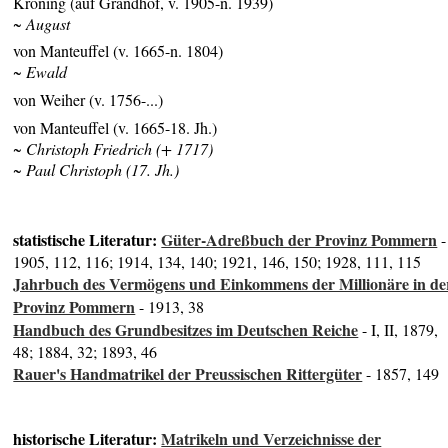
Kröning (auf Grandhof, v. 1905-n. 1939)
~ August
von Manteuffel (v. 1665-n. 1804)
~ Ewald
von Weiher (v. 1756-...)
von Manteuffel (v. 1665-18. Jh.)
~ Christoph Friedrich (+ 1717)
~ Paul Christoph (17. Jh.)
statistische Literatur:
Güter-Adreßbuch der Provinz Pommern
-
1905, 112, 116; 1914, 134, 140; 1921, 146, 150; 1928, 111, 115
Jahrbuch des Vermögens und Einkommens der Millionäre in de
Provinz Pommern
- 1913, 38
Handbuch des Grundbesitzes im Deutschen Reiche
- I, II, 1879,
48; 1884, 32; 1893, 46
Rauer's Handmatrikel der Preussischen Rittergüter
- 1857, 149
historische Literatur:
Matrikeln und Verzeichnisse der