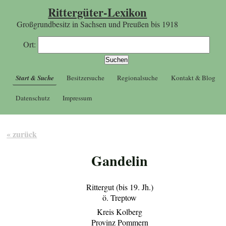
Rittergüter-Lexikon
Großgrundbesitz in Sachsen und Preußen bis 1918
Ort:
Start & Suche
Besitzersuche
Regionalsuche
Kontakt & Blog
Datenschutz
Impressum
« zurück
Gandelin
Rittergut (bis 19. Jh.)
ö. Treptow
Kreis Kolberg
Provinz Pommern