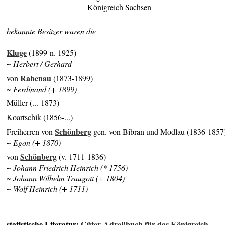
Königreich Sachsen
bekannte Besitzer waren die
Kluge
(1899-n. 1925)
~ Herbert / Gerhard
Rabenau
von
(1873-1899)
~ Ferdinand (+ 1899)
Müller (...-1873)
Koartschik (1856-...)
Schönberg
Freiherren von
gen. von Bibran und Modlau (1836-1857
~ Egon (+ 1870)
Schönberg
von
(v. 1711-1836)
~ Johann Friedrich Heinrich (* 1756)
~ Johann Wilhelm Traugott (+ 1804)
~ Wolf Heinrich (+ 1711)
statistische Literatur:
Güter-Adreßbuch für das Königreich