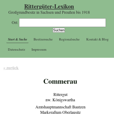
Rittergüter-Lexikon
Großgrundbesitz in Sachsen und Preußen bis 1918
Ort:
Start & Suche
Besitzersuche
Regionalsuche
Kontakt & Blog
Datenschutz
Impressum
« zurück
Commerau
Rittergut
nw. Königswartha
Amtshauptmannschaft Bautzen
Markgraftum Oberlausitz