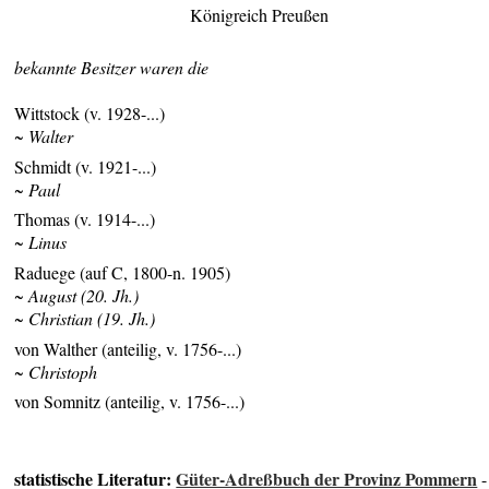
Königreich Preußen
bekannte Besitzer waren die
Wittstock (v. 1928-...)
~ Walter
Schmidt (v. 1921-...)
~ Paul
Thomas (v. 1914-...)
~ Linus
Raduege (auf C, 1800-n. 1905)
~ August (20. Jh.)
~ Christian (19. Jh.)
von Walther (anteilig, v. 1756-...)
~ Christoph
von Somnitz (anteilig, v. 1756-...)
statistische Literatur:
Güter-Adreßbuch der Provinz Pommern
-