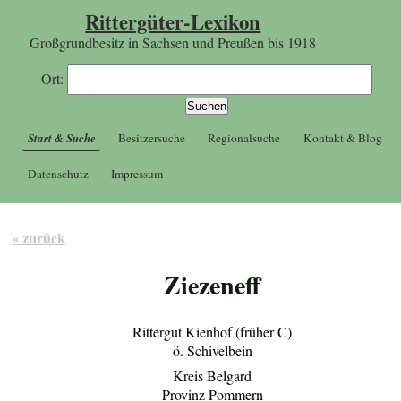
Rittergüter-Lexikon
Großgrundbesitz in Sachsen und Preußen bis 1918
Ort:
Start & Suche
Besitzersuche
Regionalsuche
Kontakt & Blog
Datenschutz
Impressum
« zurück
Ziezeneff
Rittergut Kienhof (früher C)
ö. Schivelbein
Kreis Belgard
Provinz Pommern