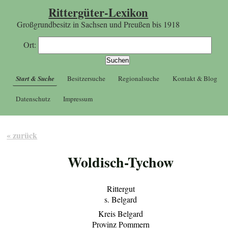
Rittergüter-Lexikon
Großgrundbesitz in Sachsen und Preußen bis 1918
Ort:
Start & Suche
Besitzersuche
Regionalsuche
Kontakt & Blog
Datenschutz
Impressum
« zurück
Woldisch-Tychow
Rittergut
s. Belgard
Kreis Belgard
Provinz Pommern