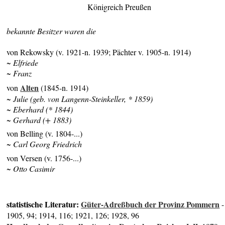
Königreich Preußen
bekannte Besitzer waren die
von Rekowsky (v. 1921-n. 1939; Pächter v. 1905-n. 1914)
~ Elfriede
~ Franz
Alten
von
(1845-n. 1914)
~ Julie (geb. von Langenn-Steinkeller, * 1859)
~ Eberhard (* 1844)
~ Gerhard (+ 1883)
von Belling (v. 1804-...)
~ Carl Georg Friedrich
von Versen (v. 1756-...)
~ Otto Casimir
statistische Literatur:
Güter-Adreßbuch der Provinz Pommern
-
1905, 94; 1914, 116; 1921, 126; 1928, 96