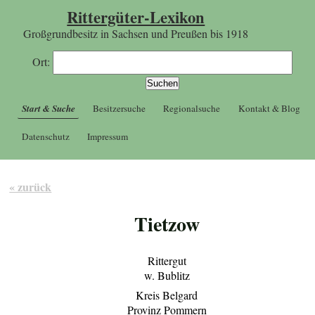
Rittergüter-Lexikon
Großgrundbesitz in Sachsen und Preußen bis 1918
Ort:
Start & Suche
Besitzersuche
Regionalsuche
Kontakt & Blog
Datenschutz
Impressum
« zurück
Tietzow
Rittergut
w. Bublitz
Kreis Belgard
Provinz Pommern