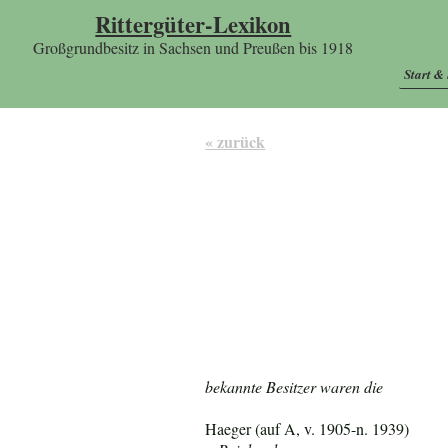
Rittergüter-Lexikon
Großgrundbesitz in Sachsen und Preußen bis 1918
Start &
« zurück
bekannte Besitzer waren die
Haeger (auf A, v. 1905-n. 1939)