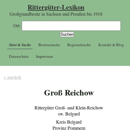
Rittergüter-Lexikon
Großgrundbesitz in Sachsen und Preußen bis 1918
Ort:
Start & Suche
Besitzersuche
Regionalsuche
Kontakt & Blog
Datenschutz
Impressum
« zurück
Groß Reichow
Rittergüter Groß- und Klein-Reichow
sw. Belgard
Kreis Belgard
Provinz Pommern