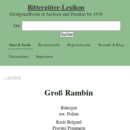
Rittergüter-Lexikon
Großgrundbesitz in Sachsen und Preußen bis 1918
Ort:
Start & Suche
Besitzersuche
Regionalsuche
Kontakt & Blog
Datenschutz
Impressum
« zurück
Groß Rambin
Rittergut
nw. Polzin
Kreis Belgard
Provinz Pommern