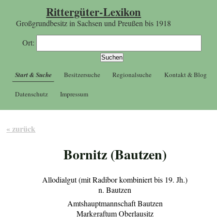
Rittergüter-Lexikon
Großgrundbesitz in Sachsen und Preußen bis 1918
Ort:
Start & Suche
Besitzersuche
Regionalsuche
Kontakt & Blog
Datenschutz
Impressum
« zurück
Bornitz (Bautzen)
Allodialgut (mit Radibor kombiniert bis 19. Jh.)
n. Bautzen
Amtshauptmannschaft Bautzen
Markgraftum Oberlausitz