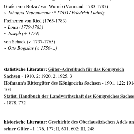
Grafen von Bolza / von Wurmb (Vormund, 1783-1787)
~ Johanna Nepomucena (* 1763) / Friedrich Ludwig
Freiherren von Ried (1765-1783)
~ Louis (1779-1783)
~ Joseph (+ 1779)
von Schack (v. 1737-1765)
~ Otto Bogislav (v. 1756-...)
statistische Literatur:
Güter-Adreßbuch für das Königreich
Sachsen
- 1910, 2; 1920, 2; 1925, 3
Hofmann's Rittergüter des Königreichs Sachsen
- 1901, 122; 191
104
Statist. Handbuch der Landwirthschaft des Königreiches Sachs
- 1878, 772
historische Literatur:
Geschichte des Oberlausitzischen Adels u
seiner Güter
- I, 176, 177; II, 601, 602; III, 248