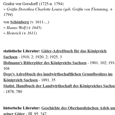
Grafen von Gersdorff (1725-n. 1794)
~ Gräfin Dorothea Charlotte Louise (geb. Gräfin von Flemming, +
1794)
Schönberg
von
(v. 1611-...)
~ Hanns Wolf (+ 1645)
~ Heinrich (+ 1611)
statistische Literatur:
Güter-Adreßbuch für das Königreich
Sachsen
- 1910, 2; 1920, 2; 1925, 3
Hofmann's Rittergüter des Königreichs Sachsen
- 1901, 102; 191
104
Dege's Adreßbuch des landwirthschaftlichen Grundbesitzes im
Königreich Sachsen
- 1891, 35
Statist. Handbuch der Landwirthschaft des Königreiches Sachs
- 1878, 780
historische Literatur:
Geschichte des Oberlausitzischen Adels u
seiner Güter
- III, 95, 247