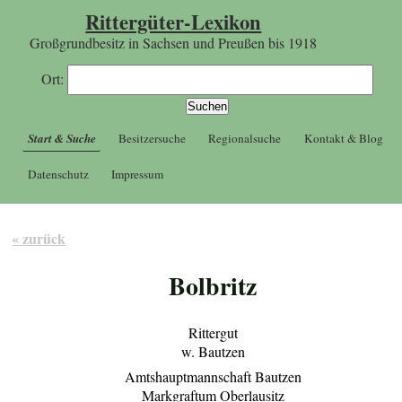
Rittergüter-Lexikon
Großgrundbesitz in Sachsen und Preußen bis 1918
Ort:
Start & Suche
Besitzersuche
Regionalsuche
Kontakt & Blog
Datenschutz
Impressum
« zurück
Bolbritz
Rittergut
w. Bautzen
Amtshauptmannschaft Bautzen
Markgraftum Oberlausitz