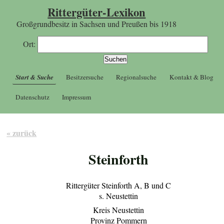
Rittergüter-Lexikon
Großgrundbesitz in Sachsen und Preußen bis 1918
Ort:
Start & Suche
Besitzersuche
Regionalsuche
Kontakt & Blog
Datenschutz
Impressum
« zurück
Steinforth
Rittergüter Steinforth A, B und C
s. Neustettin
Kreis Neustettin
Provinz Pommern