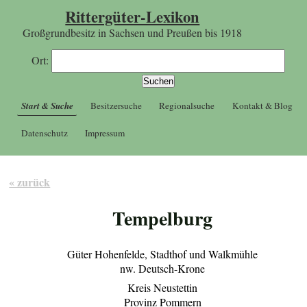
Rittergüter-Lexikon
Großgrundbesitz in Sachsen und Preußen bis 1918
Ort:
Start & Suche
Besitzersuche
Regionalsuche
Kontakt & Blog
Datenschutz
Impressum
« zurück
Tempelburg
Güter Hohenfelde, Stadthof und Walkmühle
nw. Deutsch-Krone
Kreis Neustettin
Provinz Pommern