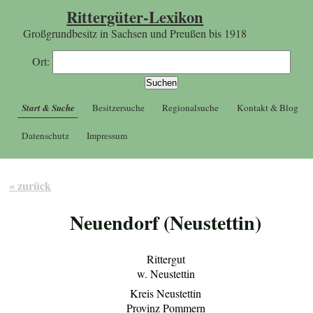
Rittergüter-Lexikon
Großgrundbesitz in Sachsen und Preußen bis 1918
Ort:
Start & Suche
Besitzersuche
Regionalsuche
Kontakt & Blog
Datenschutz
Impressum
« zurück
Neuendorf (Neustettin)
Rittergut
w. Neustettin
Kreis Neustettin
Provinz Pommern