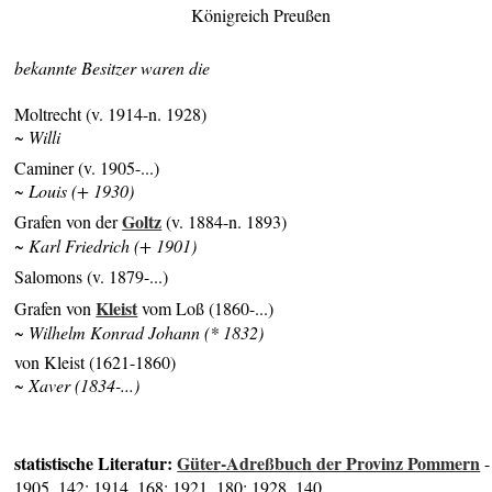
Königreich Preußen
bekannte Besitzer waren die
Moltrecht (v. 1914-n. 1928)
~ Willi
Caminer (v. 1905-...)
~ Louis (+ 1930)
Goltz
Grafen von der
(v. 1884-n. 1893)
~ Karl Friedrich (+ 1901)
Salomons (v. 1879-...)
Kleist
Grafen von
vom Loß (1860-...)
~ Wilhelm Konrad Johann (* 1832)
von Kleist (1621-1860)
~ Xaver (1834-...)
statistische Literatur:
Güter-Adreßbuch der Provinz Pommern
-
1905, 142; 1914, 168; 1921, 180; 1928, 140