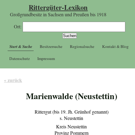
Rittergüter-Lexikon
Großgrundbesitz in Sachsen und Preußen bis 1918
Ort:
Start & Suche
Besitzersuche
Regionalsuche
Kontakt & Blog
Datenschutz
Impressum
« zurück
Marienwalde (Neustettin)
Rittergut (bis 19. Jh. Grünhof genannt)
s. Neustettin
Kreis Neustettin
Provinz Pommern