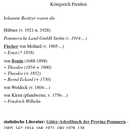
Königreich Preußen
bekannte Besitzer waren die
Hübner (v. 1921-n. 1928)
Pommersche Land-GmbH Stettin (v. 1914-...)
Fischer
von Mollard (v. 1905-...)
~ Ernst (* 1858)
Bonin
von
(1688-1898)
~ Theodor (1854-+ 1900)
~ Theodor (+ 1852)
~ Bernd Eckard (+ 1730)
von Woldeck (v. 1804-...)
von Kleist (pfandweise, v. 1756-...)
~ Friedrich Wilhelm
statistische Literatur:
Güter-Adreßbuch der Provinz Pommern
-
1905, 142; 1914, 168; 1921, 180; 1928, 138