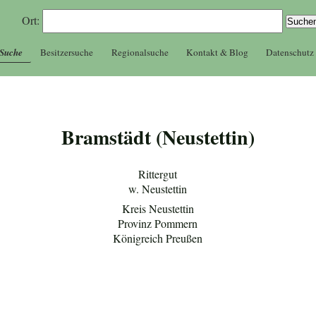
Ort:
 Suche
Besitzersuche
Regionalsuche
Kontakt & Blog
Datenschutz
Bramstädt (Neustettin)
Rittergut
w. Neustettin
Kreis Neustettin
Provinz Pommern
Königreich Preußen