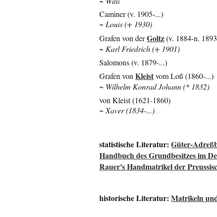
~ Willi
Caminer (v. 1905-...)
~ Louis (+ 1930)
Goltz
Grafen von der
(v. 1884-n. 1893
~ Karl Friedrich (+ 1901)
Salomons (v. 1879-...)
Kleist
Grafen von
vom Loß (1860-...)
~ Wilhelm Konrad Johann (* 1832)
von Kleist (1621-1860)
~ Xaver (1834-...)
statistische Literatur:
Güter-Adreßb
Handbuch des Grundbesitzes im De
Rauer's Handmatrikel der Preussisc
historische Literatur:
Matrikeln und