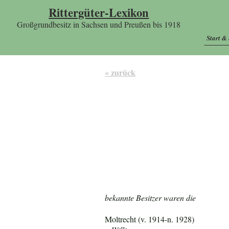
Rittergüter-Lexikon
Großgrundbesitz in Sachsen und Preußen bis 1918
Start &
« zurück
bekannte Besitzer waren die
Moltrecht (v. 1914-n. 1928)