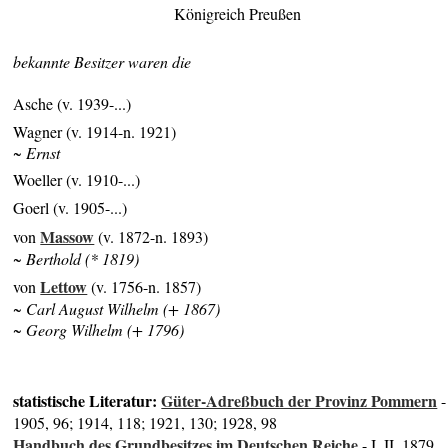
Königreich Preußen
bekannte Besitzer waren die
Asche (v. 1939-...)
Wagner (v. 1914-n. 1921)
~ Ernst
Woeller (v. 1910-...)
Goerl (v. 1905-...)
Massow
von
(v. 1872-n. 1893)
~ Berthold (* 1819)
Lettow
von
(v. 1756-n. 1857)
~ Carl August Wilhelm (+ 1867)
~ Georg Wilhelm (+ 1796)
statistische Literatur:
Güter-Adreßbuch der Provinz Pommern
-
1905, 96; 1914, 118; 1921, 130; 1928, 98
Handbuch des Grundbesitzes im Deutschen Reiche
- I, II, 1879,