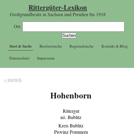
Rittergüter-Lexikon
Großgrundbesitz in Sachsen und Preußen bis 1918
Ort:
Start & Suche
Besitzersuche
Regionalsuche
Kontakt & Blog
Datenschutz
Impressum
« zurück
Hohenborn
Rittergut
nö. Bublitz
Kreis Bublitz
Provinz Pommern