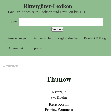
Rittergüter-Lexikon
Großgrundbesitz in Sachsen und Preußen bis 1918
Ort:
Start & Suche
Besitzersuche
Regionalsuche
Kontakt & Blog
Datenschutz
Impressum
« zurück
Thunow
Rittergut
sw. Köslin
Kreis Köslin
Provinz Pommern