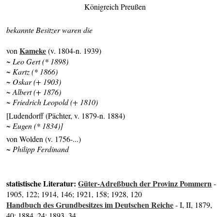
Königreich Preußen
bekannte Besitzer waren die
Kameke
von
(v. 1804-n. 1939)
~ Leo Gert (* 1898)
~ Kartz (* 1866)
~ Oskar (+ 1903)
~ Albert (+ 1876)
~ Friedrich Leopold (+ 1810)
[Ludendorff (Pächter, v. 1879-n. 1884)
~ Eugen (* 1834)]
von Wolden (v. 1756-...)
~ Philipp Ferdinand
statistische Literatur:
Güter-Adreßbuch der Provinz Pommern
-
1905, 122; 1914, 146; 1921, 158; 1928, 120
Handbuch des Grundbesitzes im Deutschen Reiche
- I, II, 1879,
40; 1884, 24; 1893, 34