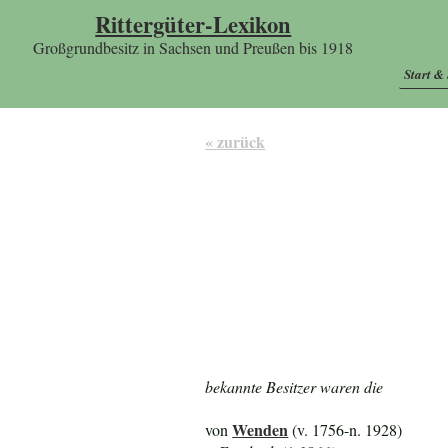
Rittergüter-Lexikon
Großgrundbesitz in Sachsen und Preußen bis 1918
Start &
« zurück
bekannte Besitzer waren die
Wenden
von
(v. 1756-n. 1928)