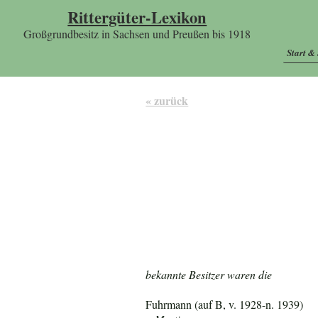
Rittergüter-Lexikon
Großgrundbesitz in Sachsen und Preußen bis 1918
Start &
« zurück
bekannte Besitzer waren die
Fuhrmann (auf B, v. 1928-n. 1939)