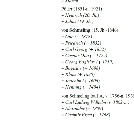
~ Martin
Pötter (1851-n. 1921)
~ Heinrich (20. Jh.)
~ Julius (19. Jh.)
Schmeling
von
(15. Jh.-1846)
~ Otto (+ 1878)
~ Friedrich (+ 1832)
~ Carl Georg (+ 1832)
~ Caspar Otto (+ 1775)
~ Georg Bogislav (+ 1719)
~ Bogislav (+ 1698)
~ Klaus (+ 1630)
~ Joachim (+ 1606)
~ Henning (+ 1484)
von Schmeling (auf A, v. 1756-n. 193
~ Carl Ludwig Wilhelm (v. 1862-...)
~ Alexander (+ 1809)
~ Casimir Ernst (+ 1768)