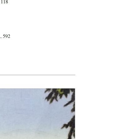
 118
3, 592