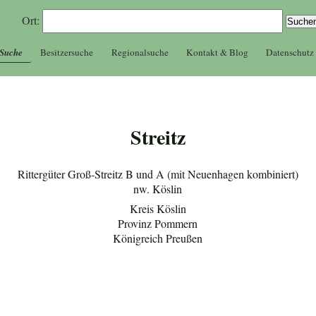
Ort:
 Suche
Besitzersuche
Regionalsuche
Kontakt & Blog
Datenschutz
Streitz
Rittergüter Groß-Streitz B und A (mit Neuenhagen kombiniert)
nw. Köslin
Kreis Köslin
Provinz Pommern
Königreich Preußen