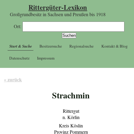
Rittergüter-Lexikon
Großgrundbesitz in Sachsen und Preußen bis 1918
Ort:
Start & Suche
Besitzersuche
Regionalsuche
Kontakt & Blog
Datenschutz
Impressum
« zurück
Strachmin
Rittergut
n. Körlin
Kreis Köslin
Provinz Pommern