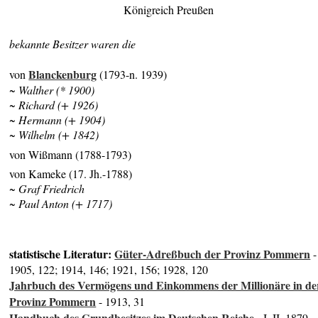
Königreich Preußen
bekannte Besitzer waren die
Blanckenburg
von
(1793-n. 1939)
~ Walther (* 1900)
~ Richard (+ 1926)
~ Hermann (+ 1904)
~ Wilhelm (+ 1842)
von Wißmann (1788-1793)
von Kameke (17. Jh.-1788)
~ Graf Friedrich
~ Paul Anton (+ 1717)
statistische Literatur:
Güter-Adreßbuch der Provinz Pommern
-
1905, 122; 1914, 146; 1921, 156; 1928, 120
Jahrbuch des Vermögens und Einkommens der Millionäre in de
Provinz Pommern
- 1913, 31
Handbuch des Grundbesitzes im Deutschen Reiche
- I, II, 1879,