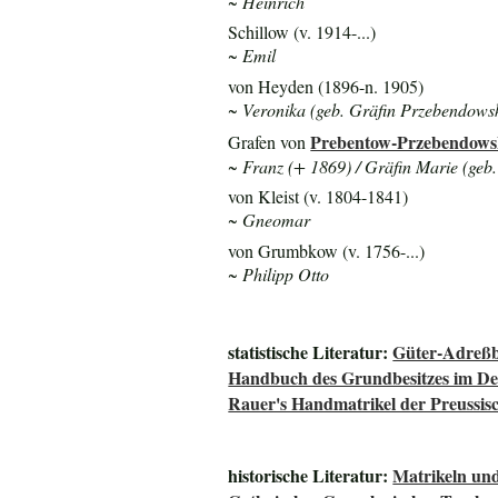
~ Heinrich
Schillow (v. 1914-...)
~ Emil
von Heyden (1896-n. 1905)
~ Veronika (geb. Gräfin Przebendows
Prebentow-Przebendows
Grafen von
~ Franz (+ 1869) / Gräfin Marie (geb.
von Kleist (v. 1804-1841)
~ Gneomar
von Grumbkow (v. 1756-...)
~ Philipp Otto
statistische Literatur:
Güter-Adreßb
Handbuch des Grundbesitzes im De
Rauer's Handmatrikel der Preussisc
historische Literatur:
Matrikeln und