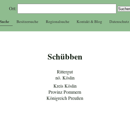
Ort:
 Suche
Besitzersuche
Regionalsuche
Kontakt & Blog
Datenschutz
Schübben
Rittergut
nö. Köslin
Kreis Köslin
Provinz Pommern
Königreich Preußen