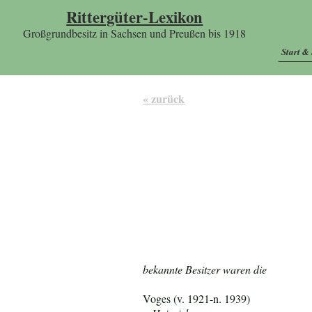
Rittergüter-Lexikon
Großgrundbesitz in Sachsen und Preußen bis 1918
Start &
« zurück
bekannte Besitzer waren die
Voges (v. 1921-n. 1939)