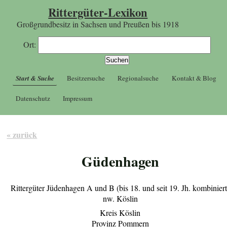
Rittergüter-Lexikon
Großgrundbesitz in Sachsen und Preußen bis 1918
Ort:
Start & Suche
Besitzersuche
Regionalsuche
Kontakt & Blog
Datenschutz
Impressum
« zurück
Güdenhagen
Rittergüter Jüdenhagen A und B (bis 18. und seit 19. Jh. kombiniert
nw. Köslin
Kreis Köslin
Provinz Pommern