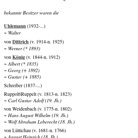
bekannte Besitzer waren die
Uhlemann
(1932-...)
~ Walter
Dittrich
von
(v. 1914-n. 1925)
~ Werner (* 1893)
König
von
(v. 1844-n. 1912)
~ Albert (* 1835)
~ Georg (+ 1892)
~ Gustav (+ 1885)
Schreiber (1837-...)
Ruppolt\Ruppelt (v. 1813-n. 1823)
~ Carl Gustav Adolf (19. Jh.)
von Weidenbach (v. 1775-n. 1802)
~ Hans August Wilhelm (19. Jh.)
~ Wolf Abraham Leberecht (18. Jh.)
von Lüttichau (v. 1681-n. 1766)
~ August Heinrich (18. Jh.)