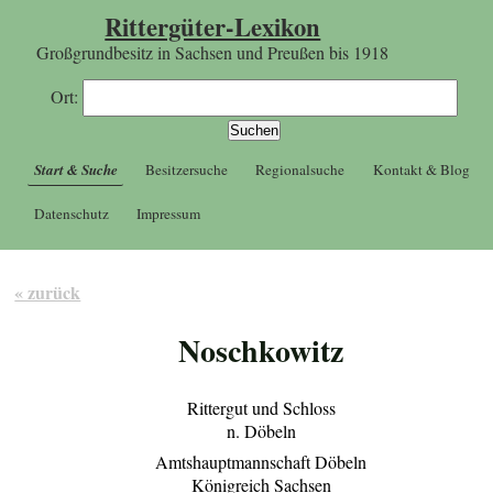
Rittergüter-Lexikon
Großgrundbesitz in Sachsen und Preußen bis 1918
Ort:
Start & Suche
Besitzersuche
Regionalsuche
Kontakt & Blog
Datenschutz
Impressum
« zurück
Noschkowitz
Rittergut und Schloss
n. Döbeln
Amtshauptmannschaft Döbeln
Königreich Sachsen