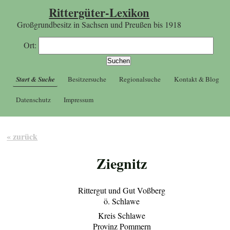
Rittergüter-Lexikon
Großgrundbesitz in Sachsen und Preußen bis 1918
Ort:
Start & Suche
Besitzersuche
Regionalsuche
Kontakt & Blog
Datenschutz
Impressum
« zurück
Ziegnitz
Rittergut und Gut Voßberg
ö. Schlawe
Kreis Schlawe
Provinz Pommern