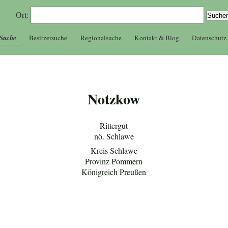
Ort:
 Suche
Besitzersuche
Regionalsuche
Kontakt & Blog
Datenschutz
Notzkow
Rittergut
nö. Schlawe
Kreis Schlawe
Provinz Pommern
Königreich Preußen