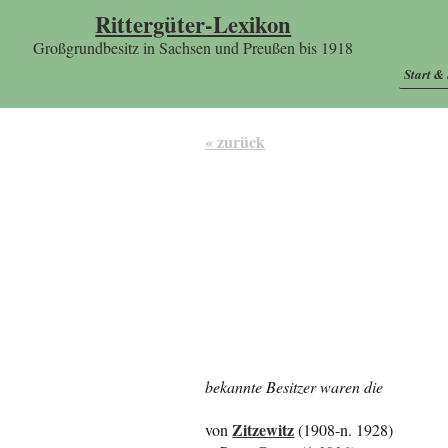
Rittergüter-Lexikon
Großgrundbesitz in Sachsen und Preußen bis 1918
Start &
« zurück
bekannte Besitzer waren die
Zitzewitz
von
(1908-n. 1928)