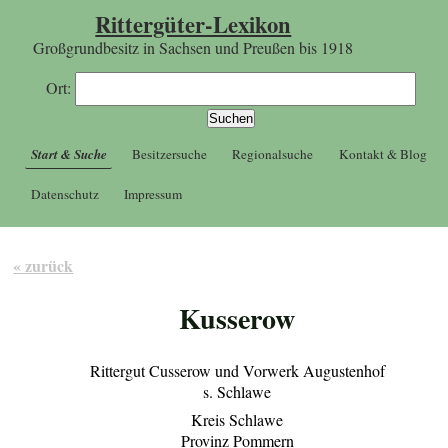
Rittergüter-Lexikon
Großgrundbesitz in Sachsen und Preußen bis 1918
Ort:
Start & Suche
Besitzersuche
Regionalsuche
Kontakt & Blog
Datenschutz
Impressum
« zurück
Kusserow
Rittergut Cusserow und Vorwerk Augustenhof
s. Schlawe
Kreis Schlawe
Provinz Pommern