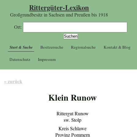
Rittergüter-Lexikon
Großgrundbesitz in Sachsen und Preußen bis 1918
Ort:
Start & Suche
Besitzersuche
Regionalsuche
Kontakt & Blog
Datenschutz
Impressum
« zurück
Klein Runow
Rittergut Runow
sw. Stolp
Kreis Schlawe
Provinz Pommern