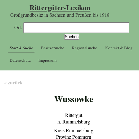
Rittergüter-Lexikon
Großgrundbesitz in Sachsen und Preußen bis 1918
Ort:
Start & Suche
Besitzersuche
Regionalsuche
Kontakt & Blog
Datenschutz
Impressum
« zurück
Wussowke
Rittergut
n. Rummelsburg
Kreis Rummelsburg
Provinz Pommern