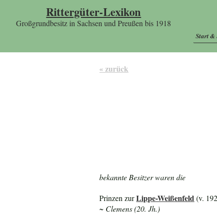
Rittergüter-Lexikon
Großgrundbesitz in Sachsen und Preußen bis 1918
Start &
« zurück
bekannte Besitzer waren die
Lippe-Weißenfeld
Prinzen zur
(v. 19
~ Clemens (20. Jh.)