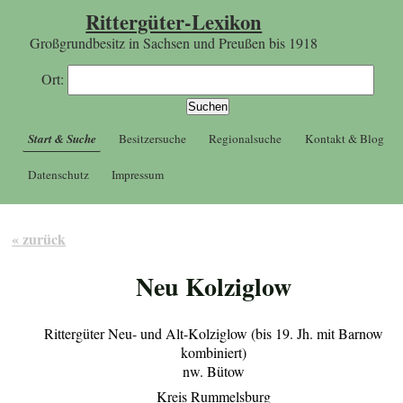
Rittergüter-Lexikon
Großgrundbesitz in Sachsen und Preußen bis 1918
Ort:
Start & Suche
Besitzersuche
Regionalsuche
Kontakt & Blog
Datenschutz
Impressum
« zurück
Neu Kolziglow
Rittergüter Neu- und Alt-Kolziglow (bis 19. Jh. mit Barnow
kombiniert)
nw. Bütow
Kreis Rummelsburg