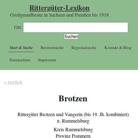
Rittergüter-Lexikon
Großgrundbesitz in Sachsen und Preußen bis 1918
Ort:
Start & Suche
Besitzersuche
Regionalsuche
Kontakt & Blog
Datenschutz
Impressum
« zurück
Brotzen
Rittergüter Brotzen und Vangerin (bis 19. Jh. kombiniert)
n. Rummelsburg
Kreis Rummelsburg
Provinz Pommern