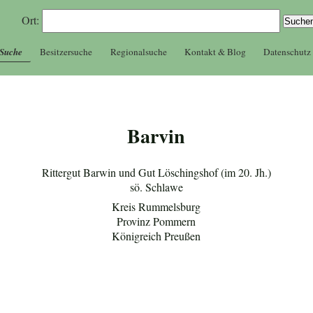
Ort:
 Suche
Besitzersuche
Regionalsuche
Kontakt & Blog
Datenschutz
Barvin
Rittergut Barwin und Gut Löschingshof (im 20. Jh.)
sö. Schlawe
Kreis Rummelsburg
Provinz Pommern
Königreich Preußen