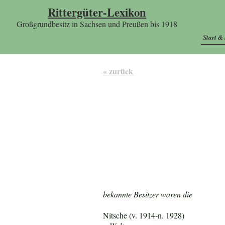
Rittergüter-Lexikon
Großgrundbesitz in Sachsen und Preußen bis 1918
Start &
« zurück
bekannte Besitzer waren die
Nitsche (v. 1914-n. 1928)