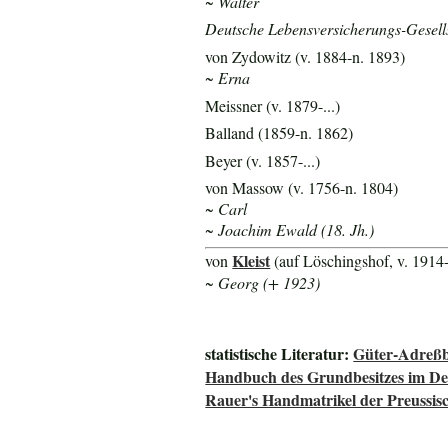
~ Walter
Deutsche Lebensversicherungs-Gesells
von Zydowitz (v. 1884-n. 1893)
~ Erna
Meissner (v. 1879-...)
Balland (1859-n. 1862)
Beyer (v. 1857-...)
von Massow (v. 1756-n. 1804)
~ Carl
~ Joachim Ewald (18. Jh.)
Kleist
von
(auf Löschingshof, v. 1914
~ Georg (+ 1923)
statistische Literatur:
Güter-Adreßb
Handbuch des Grundbesitzes im De
Rauer's Handmatrikel der Preussisc