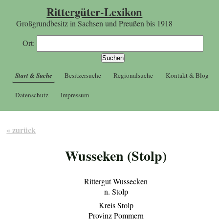
Rittergüter-Lexikon
Großgrundbesitz in Sachsen und Preußen bis 1918
Ort:
Start & Suche
Besitzersuche
Regionalsuche
Kontakt & Blog
Datenschutz
Impressum
« zurück
Wusseken (Stolp)
Rittergut Wussecken
n. Stolp
Kreis Stolp
Provinz Pommern