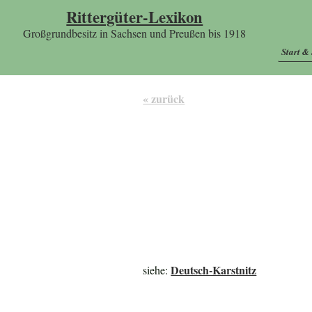
Rittergüter-Lexikon
Großgrundbesitz in Sachsen und Preußen bis 1918
Start &
« zurück
Deutsch-Karstnitz
siehe: