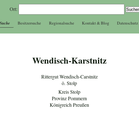
Ort:
 Suche
Besitzersuche
Regionalsuche
Kontakt & Blog
Datenschutz
Wendisch-Karstnitz
Rittergut Wendisch-Carstnitz
ö. Stolp
Kreis Stolp
Provinz Pommern
Königreich Preußen