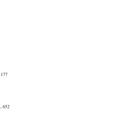
 177
6, 652