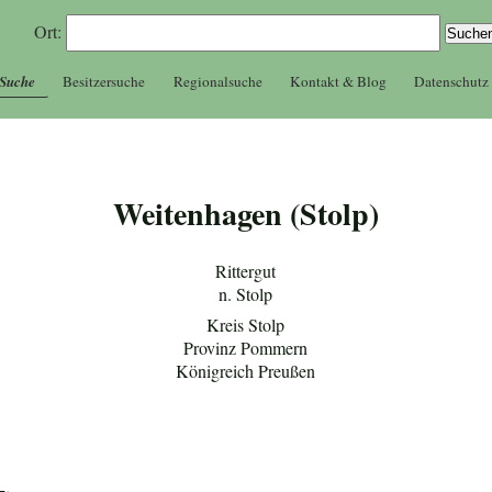
Ort:
 Suche
Besitzersuche
Regionalsuche
Kontakt & Blog
Datenschutz
Weitenhagen (Stolp)
Rittergut
n. Stolp
Kreis Stolp
Provinz Pommern
Königreich Preußen