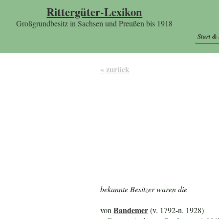
Rittergüter-Lexikon
Großgrundbesitz in Sachsen und Preußen bis 1918
Start &
« zurück
bekannte Besitzer waren die
Bandemer
von
(v. 1792-n. 1928)