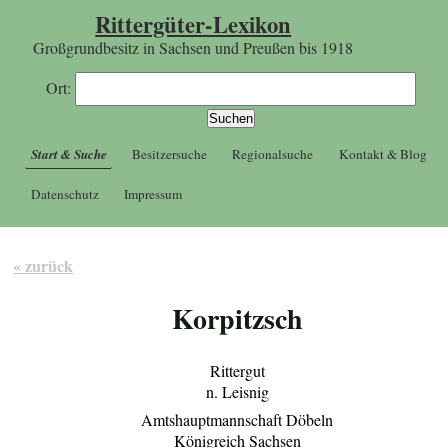
Rittergüter-Lexikon
Großgrundbesitz in Sachsen und Preußen bis 1918
Ort:
Start & Suche
Besitzersuche
Regionalsuche
Kontakt & Blog
Datenschutz
Impressum
« zurück
Korpitzsch
Rittergut
n. Leisnig
Amtshauptmannschaft Döbeln
Königreich Sachsen