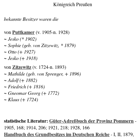
Königreich Preußen
bekannte Besitzer waren die
Puttkamer
von
(v. 1905-n. 1928)
~ Jesko (* 1902)
~ Sophie (geb. von Zitzewitz, * 1879)
~ Otto (+ 1927)
~ Jesko (+ 1918)
Zitzewitz
von
(v. 1724-n. 1893)
~ Mathilde (geb. von Sprenger, + 1896)
~ Adolf (+ 1882)
~ Friedrich (+ 1816)
~ Gneomar Georg (+ 1772)
~ Klaus (+ 1724)
statistische Literatur:
Güter-Adreßbuch der Provinz Pommern
-
1905, 168; 1914, 206; 1921, 218; 1928, 166
Handbuch des Grundbesitzes im Deutschen Reiche
- I, II, 1879,