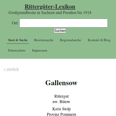
Rittergüter-Lexikon
Großgrundbesitz in Sachsen und Preußen bis 1918
Ort:
Start & Suche
Besitzersuche
Regionalsuche
Kontakt & Blog
Datenschutz
Impressum
« zurück
Gallensow
Rittergut
nw. Bütow
Kreis Stolp
Provinz Pommern