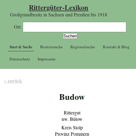
Rittergüter-Lexikon
Großgrundbesitz in Sachsen und Preußen bis 1918
Ort:
Start & Suche
Besitzersuche
Regionalsuche
Kontakt & Blog
Datenschutz
Impressum
« zurück
Budow
Rittergut
nw. Bütow
Kreis Stolp
Provinz Pommern