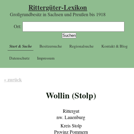
Rittergüter-Lexikon
Großgrundbesitz in Sachsen und Preußen bis 1918
Ort:
Start & Suche
Besitzersuche
Regionalsuche
Kontakt & Blog
Datenschutz
Impressum
« zurück
Wollin (Stolp)
Rittergut
nw. Lauenburg
Kreis Stolp
Provinz Pommern