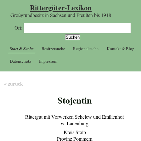
Rittergüter-Lexikon
Großgrundbesitz in Sachsen und Preußen bis 1918
Ort:
Start & Suche
Besitzersuche
Regionalsuche
Kontakt & Blog
Datenschutz
Impressum
« zurück
Stojentin
Rittergut mit Vorwerken Schelow und Emilienhof
w. Lauenburg
Kreis Stolp
Provinz Pommern