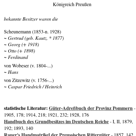
Königreich Preußen
bekannte Besitzer waren die
Scheunemann (1853-n. 1928)
~ Gertrud (geb. Kautz, * 1877)
~ Georg (+ 1918)
~ Otto (+ 1898)
~ Ferdinand
von Wobeser (v. 1804-...)
~ Hans
von Zitzewitz (v. 1756-...)
~ Caspar Friedrich / Heinrich
statistische Literatur:
Güter-Adreßbuch der Provinz Pommern
-
1905, 178; 1914, 218; 1921, 232; 1928, 176
Handbuch des Grundbesitzes im Deutschen Reiche
- I, II, 1879,
192; 1893, 140
Rauer's Handmatrikel der Preussischen Rittergüter
- 1857, 142